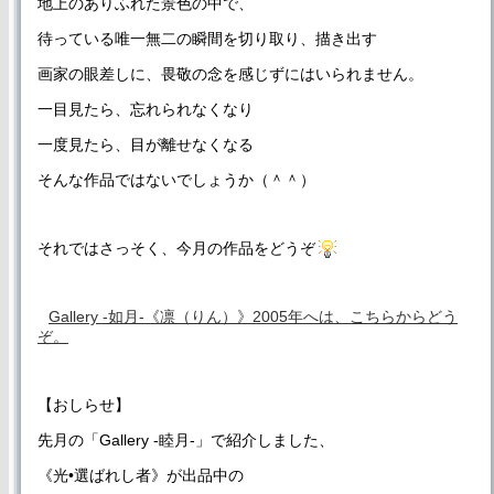
地上のありふれた景色の中で、
待っている唯一無二の瞬間を切り取り、描き出す
画家の眼差しに、畏敬の念を感じずにはいられません。
一目見たら、忘れられなくなり
一度見たら、目が離せなくなる
そんな作品ではないでしょうか（＾＾）
それではさっそく、今月の作品をどうぞ
Gallery -如月-《凛（りん）》2005年へは、こちらからどう
ぞ。
【おしらせ】
先月の「Gallery -睦月-」で紹介しました、
《光•選ばれし者》が出品中の