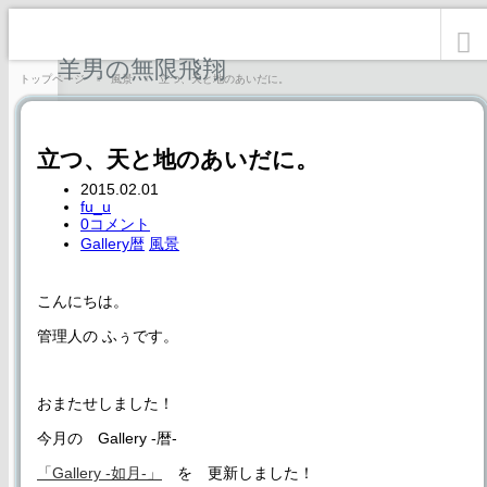
羊男の無限飛翔
トップページ
風景
立つ、天と地のあいだに。
立つ、天と地のあいだに。
2015.02.01
fu_u
0コメント
Gallery暦
風景
こんにちは。
管理人の ふぅです。
おまたせしました！
今月の Gallery -暦-
「Gallery -如月-」
を 更新しました！