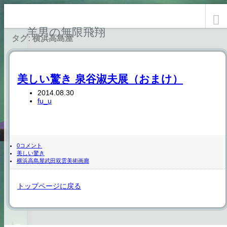
羊男の無限飛翔
タグ: 横浜高島屋
美しい驚き 泉谷淑夫展（おまけ）
2014.08.30
fu_u
0コメント
美しい驚き
横浜高島屋
武田双雲
美術画廊
トップページに戻る