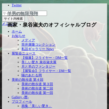
Twitter
羊男の無限飛翔
メニュー
画家・泉谷淑夫のオフィシャルブログ
ホーム
お知らせ
メディア
筒井康隆コレクション
私設ギャラリー News
展覧会ニュース
【個展】フライヤー・DM一覧
美しい驚き 泉谷淑夫展
月と羊のファンタジー
【展覧会】フライヤー・DM一覧
陽のあたる岡
美術の散歩道 第４回
美術の散歩道 第３回
美術の散歩道 第二回
美術の散歩道 第一回
Gallery -暦-
プロフィール
画集「美しい驚き」