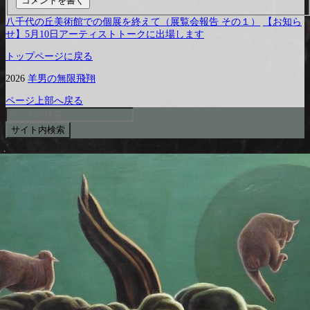
八千代の丘美術館での個展を終えて（展覧会報告 その１）
【お知ら
せ】5月10日アーティストトークに出場します
トップページに戻る
2026
羊男の無限飛翔
ページ上部へ戻る