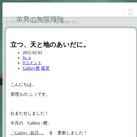
羊男の無限飛翔
トップページ
風景
立つ、天と地のあいだに。
立つ、天と地のあいだに。
2015.02.01
fu_u
0コメント
Gallery暦
風景
こんにちは。
管理人の ふぅです。
おまたせしました！
今月の Gallery -暦-
「Gallery -如月-」
を 更新しました！