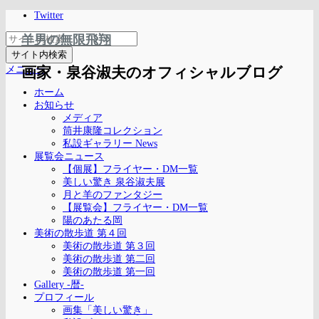
Twitter
羊男の無限飛翔
メニュー
画家・泉谷淑夫のオフィシャルブログ
ホーム
お知らせ
メディア
筒井康隆コレクション
私設ギャラリー News
展覧会ニュース
【個展】フライヤー・DM一覧
美しい驚き 泉谷淑夫展
月と羊のファンタジー
【展覧会】フライヤー・DM一覧
陽のあたる岡
美術の散歩道 第４回
美術の散歩道 第３回
美術の散歩道 第二回
美術の散歩道 第一回
Gallery -暦-
プロフィール
画集「美しい驚き」