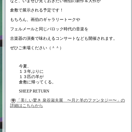
など、いまぜひ見ておきたい画伯の新作＆大作が
倉敷で展示される予定です！
もちろん、画伯のギャラリートークや
フェルメールと同じバロック時代の音楽を
古楽器の演奏で味わえるコンサートなども開催されます。
ぜひご来場ください（＾＾）
今夏、
１３年ぶりに
１３匹の羊が
倉敷に帰ってくる。
SHEEP RETURN
「美しい驚き 泉谷淑夫展 〜月と羊のファンタジー〜」の
詳細はこちらから