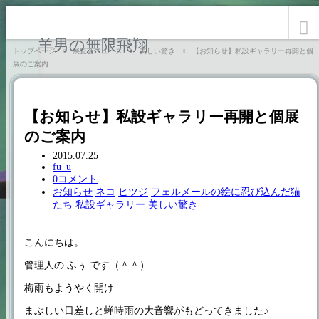
羊男の無限飛翔
トップページ
展覧会ニュース
美しい驚き
【お知らせ】私設ギャラリー再開と個
展のご案内
【お知らせ】私設ギャラリー再開と個展
のご案内
2015.07.25
fu_u
0コメント
お知らせ
ネコ
ヒツジ
フェルメールの絵に忍び込んだ猫
たち
私設ギャラリー
美しい驚き
こんにちは。
管理人の ふぅ です（＾＾）
梅雨もようやく開け
まぶしい日差しと蝉時雨の大音響がもどってきました♪