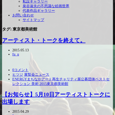
私設ギャラリー
泉谷淑夫の不思議な絵画世界
代表作品ギャラリー
お問い合わせ
サイトマップ
タグ: 東京都美術館
アーティスト・トークを終えて。
2015.05.13
fu_u
0コメント
ヒツジ
展覧会ニュース
ENERGY
まちなかアート再生チャリティ展
公募団体ベストセ
レクション 美術 2015
東京都美術館
【お知らせ】5月10日アーティストトークに
出場します
2015.04.29