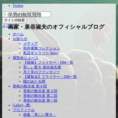
Twitter
羊男の無限飛翔
メニュー
画家・泉谷淑夫のオフィシャルブログ
ホーム
お知らせ
メディア
筒井康隆コレクション
私設ギャラリー News
展覧会ニュース
【個展】フライヤー・DM一覧
美しい驚き 泉谷淑夫展
月と羊のファンタジー
【展覧会】フライヤー・DM一覧
陽のあたる岡
美術の散歩道 第４回
美術の散歩道 第３回
美術の散歩道 第二回
美術の散歩道 第一回
Gallery -暦-
プロフィール
画集「美しい驚き」