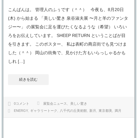
こんばんは。 管理人のふぅです（＾＾） 今夜も、8月20日
(木) から始まる 「美しい驚き 泉谷淑夫展 〜月と羊のファンタ
ジー〜」 の展覧会に足を運びたくなるような（希望） いろい
ろをお伝えしています。 SHEEP RETURN ということばが目
を引きます。 このポスター、 私は表町の商店街でも見つけま
した（＾＾） 岡山の街角で、見かけた方もいらっしゃるかも
しれ […]
続きを読む
0コメント
展覧会ニュース
美しい驚き
ENERGY
ギャラリートーク
八千代の丘美術館
新月
東京都美
満月