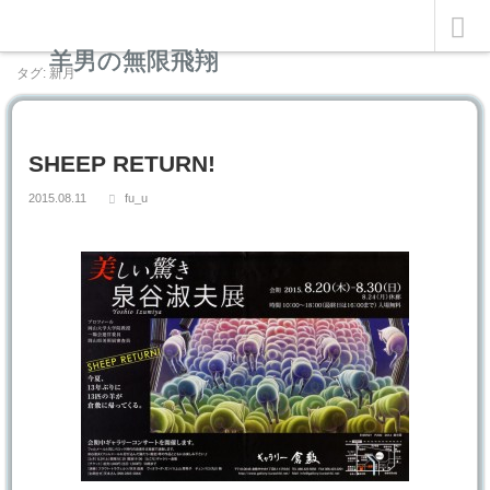
羊男の無限飛翔
タグ: 新月
SHEEP RETURN!
2015.08.11
fu_u