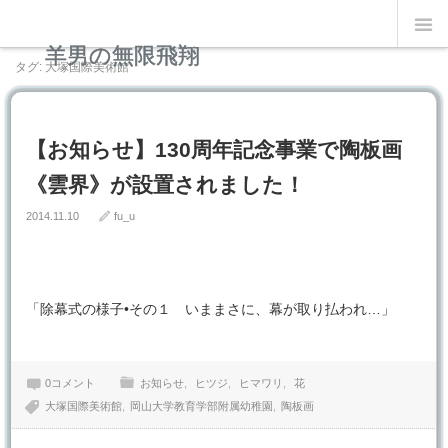
羊男の無限飛翔
タグ: 大塚国際美術館
【お知らせ】130周年記念事業で陶板画
《雲界》が設置されました！
2014.11.10
fu_u
「除幕式の様子•その１ いままさに、幕が取り払われ…」
0コメント
お知らせ
ヒツジ
ヒマワリ
花
大塚国際美術館
岡山大学教育学部附属幼稚園
陶板画