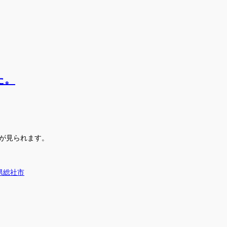
た。
点が見られます。
県
総社市