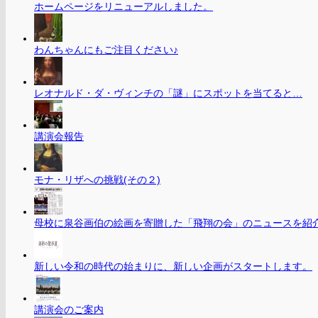
ホームページをリニューアルしました。
わんちゃんにもご注目ください♪
レオナルド・ダ・ヴィンチの「謎」にスポットを当てると…
講演会報告
モナ・リザへの挑戦(その２)
母校に泉谷画伯の絵画を寄贈した「飛翔の会」のニュースを紹
新しい令和の時代の始まりに、新しい企画がスタートします。
講演会のご案内