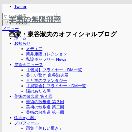
Twitter
羊男の無限飛翔
メニュー
画家・泉谷淑夫のオフィシャルブログ
ホーム
お知らせ
メディア
筒井康隆コレクション
私設ギャラリー News
展覧会ニュース
【個展】フライヤー・DM一覧
美しい驚き 泉谷淑夫展
月と羊のファンタジー
【展覧会】フライヤー・DM一覧
陽のあたる岡
美術の散歩道 第４回
美術の散歩道 第３回
美術の散歩道 第二回
美術の散歩道 第一回
Gallery -暦-
プロフィール
画集「美しい驚き」