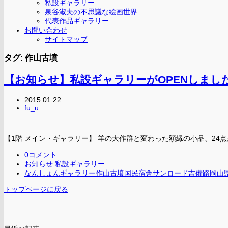
私設ギャラリー
泉谷淑夫の不思議な絵画世界
代表作品ギャラリー
お問い合わせ
サイトマップ
タグ: 作山古墳
【お知らせ】私設ギャラリーがOPENしまし
2015.01.22
fu_u
【1階 メイン・ギャラリー】 羊の大作群と変わった額縁の小品、24
0コメント
お知らせ
私設ギャラリー
なんしょん
ギャラリー
作山古墳
国民宿舎サンロード吉備路
岡山
トップページに戻る