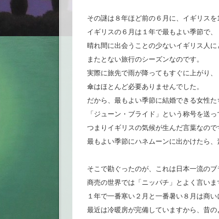
その謎は８年ほど前の６月に、イギリスを
イギリスの６月は１年で最もよい季節で、
晴れ間に出会うことの少ないイギリス人に
またとない旅行のシーズンなのです。
実際に旅先で雨が降ってもすぐに上がり、
傘はほとんど必要ありませんでした。
だから、最もよい季節に結婚できる女性た
「ジューン・ブライド」という称号を送っ
つまりイギリスの気候が生んだ言葉なので
最もよい季節にハネムーンに出かけたら、
そこで勘ぐったのが、これは日本一流のブ
商売の世界では「ニッパチ」とよく言いま
１年で一番寒い２月と一番暑い８月は商い
最近は冷暖房が完備していますから、昔の