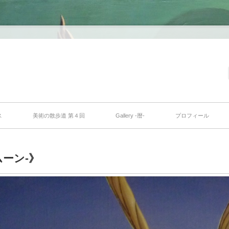
ス
美術の散歩道 第４回
Gallery -暦-
プロフィール
ネムーン-》