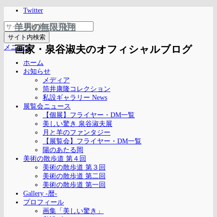
Twitter
羊男の無限飛翔
メニュー
画家・泉谷淑夫のオフィシャルブログ
ホーム
お知らせ
メディア
筒井康隆コレクション
私設ギャラリー News
展覧会ニュース
【個展】フライヤー・DM一覧
美しい驚き 泉谷淑夫展
月と羊のファンタジー
【展覧会】フライヤー・DM一覧
陽のあたる岡
美術の散歩道 第４回
美術の散歩道 第３回
美術の散歩道 第二回
美術の散歩道 第一回
Gallery -暦-
プロフィール
画集「美しい驚き」