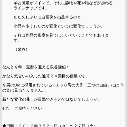
羊と風景がメインで、それに静物や花や猫などが加わる
ラインナップです。
ただ久しぶりに自画像を出品するのと、
小品を多くしたのが変化といえば変化でしょうか。
それは作品の密度を見てほしいということでもありま
す。
（泉谷）
なんと今年、還暦を迎える泉谷画伯！
かなり気合いの入った通算２４回目の個展です。
今展のDMに採用されている P１５０号の大作「三つの自由」には 羊
の姿は見当たりません…
新たな変化の兆しが目撃できるのではないでしょうか。
ぜひ、ご期待ください！
◆日時：２０１２年３月２１日（水）〜２７日（火）