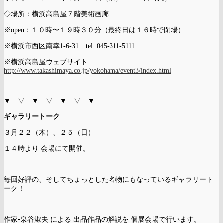
◇場所：横浜高島屋７階美術画廊
※open：１０時〜１９時３０分（最終日は１６時で閉場）
※横浜市西区南幸1-6-31 tel. 045-311-5111
※横浜高島屋ウェブサイト
http://www.takashimaya.co.jp/yokohama/event3/index.html
▼ ▽ ▼ ▽ ▼ ▽ ▼
ギャラリートーク
３月２２（木）、２５（日）
１４時より 会場にて開催。
毎回好評の、そしてちょっとした名物にもなっているギャラリート
ーク！
作家•泉谷淑夫 による 出品作品の解説を 個展会場で行います。