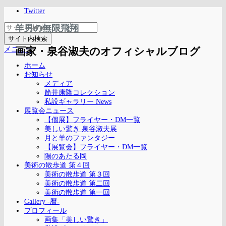
Twitter
羊男の無限飛翔
メニュー
画家・泉谷淑夫のオフィシャルブログ
ホーム
お知らせ
メディア
筒井康隆コレクション
私設ギャラリー News
展覧会ニュース
【個展】フライヤー・DM一覧
美しい驚き 泉谷淑夫展
月と羊のファンタジー
【展覧会】フライヤー・DM一覧
陽のあたる岡
美術の散歩道 第４回
美術の散歩道 第３回
美術の散歩道 第二回
美術の散歩道 第一回
Gallery -暦-
プロフィール
画集「美しい驚き」